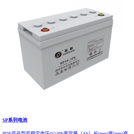
SP系列电池
PDF产品型号额定电压(V)20h率容量（Ah）长(mm)宽(mm)高