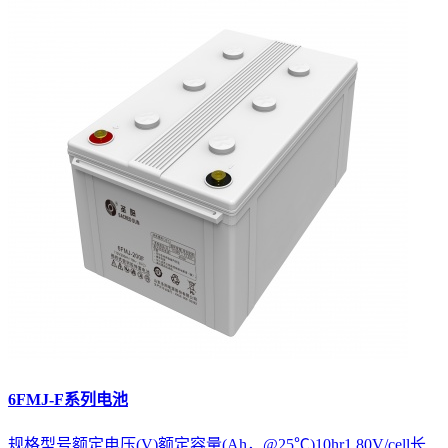
6FMJ-F系列电池
规格型号额定电压(V)额定容量(Ah，@25℃)10hr1.80V/cell长