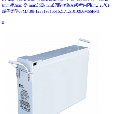
(mm)宽(mm)高(mm)总高(mm)短路电流(A)参考内阻(mΩ,25℃)
端子类型6FMJ-38F1238198166162171.510109.6M66FMJ-
